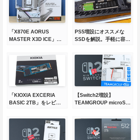
「X870E AORUS
PS5増設にオススメな
MASTER X3D ICE」を
SSDを解説。手軽に容量
レビュー。9000X3Dを
不足を解消！【2026年
さらに高速にする完全版
最新、PS5 Proにも対
X870Eマザーボードを徹
応】
底検証
「KIOXIA EXCERIA
【Switch2増設】
BASIC 2TB」をレビュ
TEAMGROUP microSD
ー。QLC型BiCS8で省電
Express 1TBをレビュ
力、高性能、高コスパを
ー。Vlogクリエイターに
実現！
も強いメモリーカードを
徹底検証