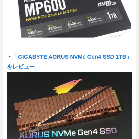
・
「GIGABYTE AORUS NVMe Gen4 SSD 1TB」
をレビュー