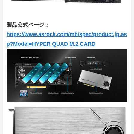
製品公式ページ：
https://www.asrock.com/mb/spec/product.jp.as
p?Model=HYPER QUAD M.2 CARD