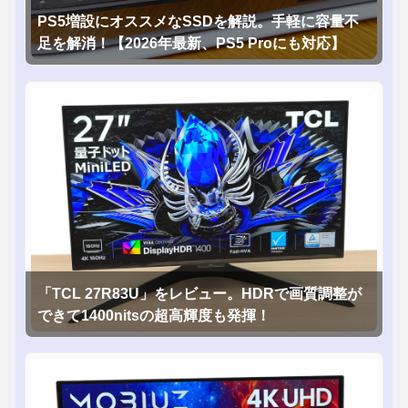
PS5増設にオススメなSSDを解説。手軽に容量不
足を解消！【2026年最新、PS5 Proにも対応】
「TCL 27R83U」をレビュー。HDRで画質調整が
できて1400nitsの超高輝度も発揮！