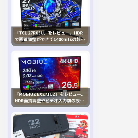
「TCL 27R83U」をレビュー。HDR
で画質調整ができて1400nitsの超高
輝度も発揮！
「MOBIUZ EX271UZ」をレビュー。
HDR画質調整やビデオ入力別の設定
が可能な4K有機ELゲーミングモニタ
を徹底検証