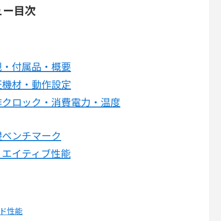
レビュー目次
00の外観・付属品・概要
00の検証機材・動作設定
100の動作クロック・消費電力・温度
0の基礎ベンチマーク
00のクリエイティブ性能
ルド性能