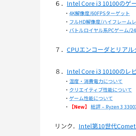
６．
Intel Core i3 1010
・
4K解像度/60FPSターゲット
・
フルHD解像度/ハイフレーム
・
バトルロイヤル系PCゲーム/24
７．
CPUエンコーダとリア
８．
Intel Core i3 1010
・
温度・消費電力について
・
クリエイティブ性能について
・
ゲーム性能について
・
【New】
総評 – Ryzen 3
リンク．
Intel第10世代Com