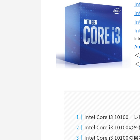
I
I
I
I
Int
A
＜
＜
Intel Core i3 1010
Intel Core i3 101
Intel Core i3 101