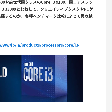
400や前世代同クラスのCore i3 9100、同コアスレッ
 3 3300Xと比較して、クリエイティブタスクやPCゲ
発揮するのか、各種ベンチマーク比較によって徹底検
/www/jp/ja/products/processors/core/i3-