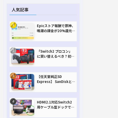
人気記事
Epicストア報酬で原神、
鳴潮の課金が20%還元
で超お得に！【期間延長
決定！】
「Switch2 プロコン」
に買い替えるべき？初代
との違いを比較
【任天堂純正SD
Express】 SanDiskと
Samsungを比較。実は
容量が違うけどオススメ
はどっち！？
HDMI2.1対応Switch2
用ケーブル型ドックで省
スペースを極める。FW
アップデートにも対応可