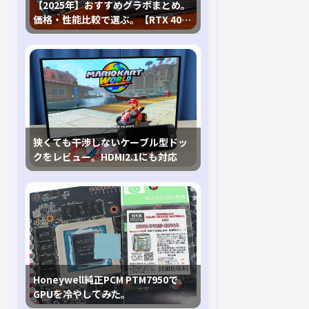
【2025年】おすすめグラボまとめ。
価格・性能比較で選ぶ。【RTX 40,
RX 7000各種に対応】
狭くても干渉しないケーブル型ドッ
クをレビュー。HDMI2.1にも対応
Honeywell純正PCM PTM7950で
GPUを冷やしてみた。