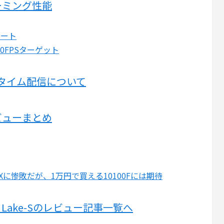
0のゲーミング性能
レート
0FPSターゲット
ルタイム配信について
0のレビューまとめ
 3300Xに惨敗だが、1万円で買える10100Fには期待
et Lake-Sのレビュー記事一覧へ