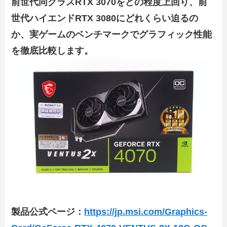
前世代同クラスRTX 3070をどの程度上回り、前
世代ハイエンドRTX 3080にどれくらい迫るの
か、実ゲームのベンチマークでグラフィック性能
を徹底比較します。
製品公式ページ：
https://jp.msi.com/Graphics-