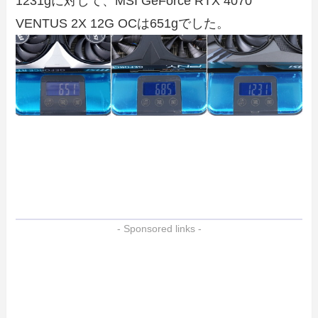
1231gに対して、MSI GeForce RTX 4070
VENTUS 2X 12G OCは651gでした。
- Sponsored links -