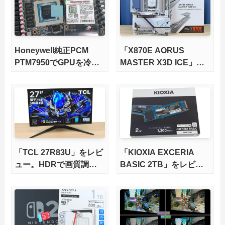
Honeywell純正PCM
「X870E AORUS
PTM7950でGPUを冷や
MASTER X3D ICE」を
してみた。
レビュー。9000X3Dを
さらに高速にする完全版
X870Eマザーボードを徹
底検証
「TCL 27R83U」をレビ
「KIOXIA EXCERIA
ュー。HDRで画質調整
BASIC 2TB」をレビュ
ができて1400nitsの超高
ー。QLC型BiCS8で省電
輝度も発揮！
力、高性能、高コスパを
実現！