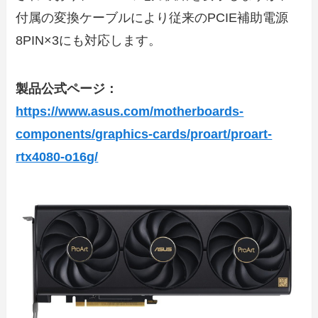
付属の変換ケーブルにより従来のPCIE補助電源
8PIN×3にも対応します。
製品公式ページ：
https://www.asus.com/motherboards-
components/graphics-cards/proart/proart-
rtx4080-o16g/