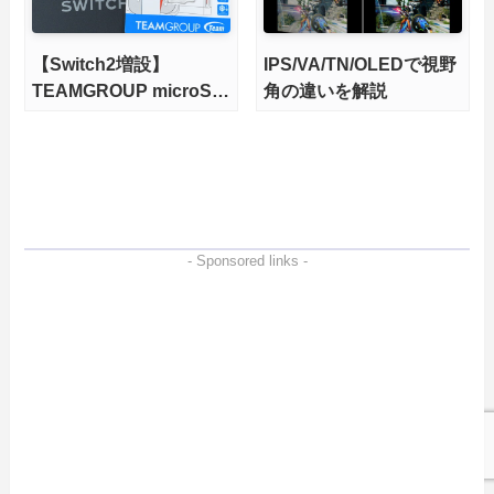
【Switch2増設】
IPS/VA/TN/OLEDで視野
TEAMGROUP microSD
角の違いを解説
Express 1TBをレビュ
ー。Vlogクリエイターに
も強いメモリーカードを
徹底検証
- Sponsored links -