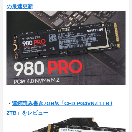
の最速更新
・
連続読み書き7GB/s「CFD PG4VNZ 1TB /
2TB」をレビュー