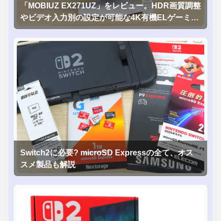
「MOBIUZ EX271UZ」をレビュー。HDR画質調整
やビデオ入力別の設定が可能な4K有機ELゲーミン
グモニタを徹底検証
Switch2に必要? microSD Expressの全て、オス
スメ製品も解説