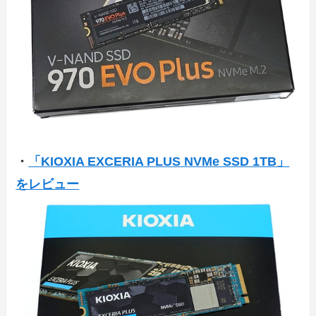
・
「KIOXIA EXCERIA PLUS NVMe SSD 1TB」
をレビュー