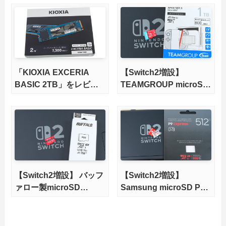
さらに高速にする完全版
最新、PS5 Proにも対
X870Eマザーボードを徹
応】
底検証
「KIOXIA EXCERIA
【Switch2増設】
BASIC 2TB」をレビュ
TEAMGROUP microSD
ー。QLC型BiCS8で省電
Express 1TBをレビュ
力、高性能、高コスパを
ー。Vlogクリエイターに
実現！
も強いメモリーカードを
徹底検証
【Switch2増設】 バッフ
【Switch2増設】
ァロー製microSD
Samsung microSD P9
Expressをレビュー
Express 512GBをレビ
ュー。任天堂ライセンス
商品と性能を比較