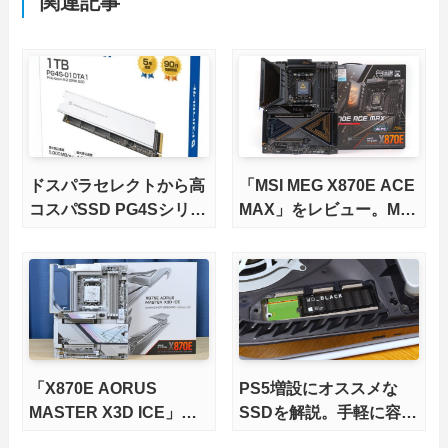
関連記事
ドスパラセレクトから高
「MSI MEG X870E ACE
コスパSSD PG4Sシリー
MAX」をレビュー。M.2
ズが発売
スロット5基搭載の完全
版X870Eマザーボードを
徹底検証
「X870E AORUS
PS5増設にオススメな
MASTER X3D ICE」を
SSDを解説。手軽に容量
レビュー。9000X3Dを
不足を解消！【2026年