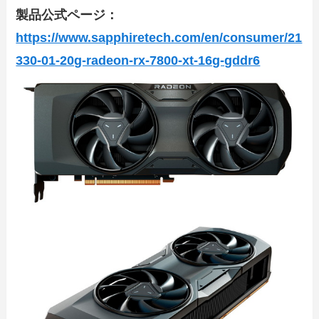
製品公式ページ：
https://www.sapphiretech.com/en/consumer/21
330-01-20g-radeon-rx-7800-xt-16g-gddr6