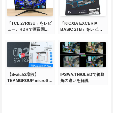
底検証
「TCL 27R83U」をレビ
「KIOXIA EXCERIA
ュー。HDRで画質調整
BASIC 2TB」をレビュ
ができて1400nitsの超高
ー。QLC型BiCS8で省電
輝度も発揮！
力、高性能、高コスパを
実現！
【Switch2増設】
IPS/VA/TN/OLEDで視野
TEAMGROUP microSD
角の違いを解説
Express 1TBをレビュ
ー。Vlogクリエイターに
も強いメモリーカードを
徹底検証