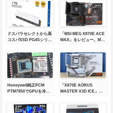
ドスパラセレクトから高
「MSI MEG X870E ACE
コスパSSD PG4Sシリー
MAX」をレビュー。M.2
ズが発売
スロット5基搭載の完全
版X870Eマザーボードを
徹底検証
Honeywell純正PCM
「X870E AORUS
PTM7950でGPUを冷や
MASTER X3D ICE」を
してみた。
レビュー。9000X3Dを
さらに高速にする完全版
X870Eマザーボードを徹