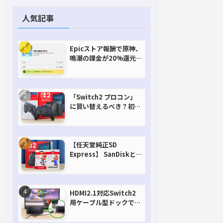
人気記事
Epicストア報酬で原神、
鳴潮の課金が20%還元
で超お得に！【期間延長
決定！】
「Switch2 プロコン」
に買い替えるべき？初代
との違いを比較
【任天堂純正SD
Express】 SanDiskと
Samsungを比較。実は
容量が違うけどオススメ
はどっち！？
HDMI2.1対応Switch2
用ケーブル型ドックで省
スペースを極める。FW
アップデートにも対応可