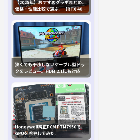
【2025年】おすすめグラボまとめ。
価格・性能比較で選ぶ。【RTX 40,
RX 7000各種に対応】
狭くても干渉しないケーブル型ドッ
クをレビュー。HDMI2.1にも対応
Honeywell純正PCM PTM7950で
GPUを冷やしてみた。