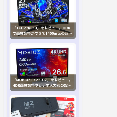
「TCL 27R83U」をレビュー。HDR
で画質調整ができて1400nitsの超高
輝度も発揮！
「MOBIUZ EX271UZ」をレビュー。
HDR画質調整やビデオ入力別の設定
が可能な4K有機ELゲーミングモニタ
を徹底検証