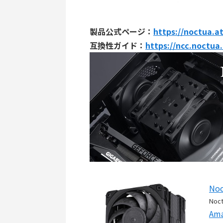
製品公式ページ：
https://noctua.a
互換性ガイド：
https://ncc.noctua
Noc
Noc
Am