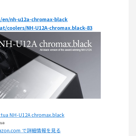
t/en/nh-u12a-chromax-black
.at/coolers/NH-U12A-chromax.black-83
tua NH-U12A chromax.black
tua
azon.com で詳細情報を見る