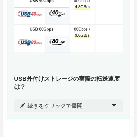
USB 40Gbps
40Gbps /
USB
4.8GB/s
1.0
US
x2
USB 80Gbps
80Gbps /
USB
9.6GB/s
2.0
US
x2
USB外付けストレージの実際の転送速度
は？
続きをクリックで展開