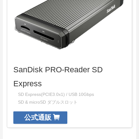
SanDisk PRO-Reader SD
Express
SD Express(PCIE3.0x1) / USB 10Gbps
SD & microSD ダブルスロット
公式通販