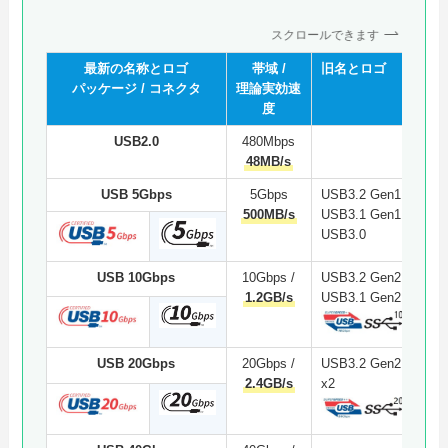
スクロールできます
最新の名称とロゴ
帯域 /
旧名とロゴ
技
パッケージ / コネクタ
理論実効速
度
USB2.0
480Mbps
48MB/s
USB 5Gbps
5Gbps
USB3.2 Gen1
500MB/s
USB3.1 Gen1
USB3.0
USB 10Gbps
10Gbps /
USB3.2 Gen2
1.2GB/s
USB3.1 Gen2
USB 20Gbps
20Gbps /
USB3.2 Gen2
2.4GB/s
x2