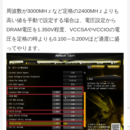
周波数が3000MHｚなど定格の2400MHｚよりも
高い値を手動で設定する場合は、電圧設定から
DRAM電圧を1.350V程度、VCCSAやVCCIOの電
圧を定格の時よりも0.100～0.200Vほど適度に盛
ってやります。