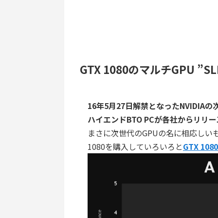
GTX 1080のマルチGPU ”S
16年5月27日解禁となったNVIDIAの次
ハイエンドBTO PCが各社からリリ
まさに次世代のGPUの名に相応しい
1080を購入していろいろと
GTX 10