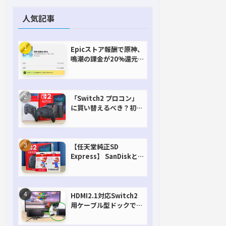
人気記事
Epicストア報酬で原神、
鳴潮の課金が20%還元
で超お得に！【期間延長
決定！】
「Switch2 プロコン」
に買い替えるべき？初代
との違いを比較
【任天堂純正SD
Express】 SanDiskと
Samsungを比較。実は
容量が違うけどオススメ
はどっち！？
HDMI2.1対応Switch2
用ケーブル型ドックで省
スペースを極める。FW
アップデートにも対応可