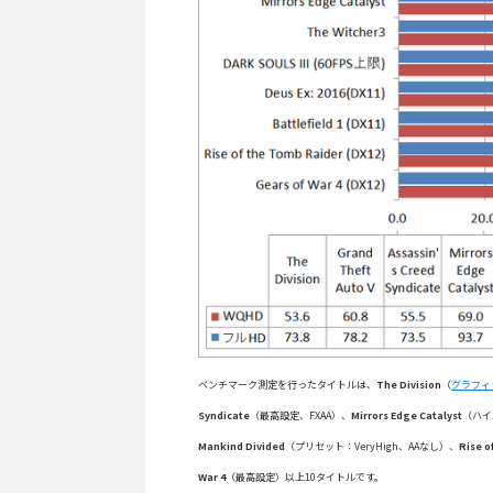
ベンチマーク測定を行ったタイトルは、
The Division
（
グラフィ
Syndicate
（最高設定、FXAA）、
Mirrors Edge Catalyst
（ハイ
Mankind Divided
（プリセット：VeryHigh、AAなし）、
Rise o
War 4
（最高設定）以上10タイトルです。