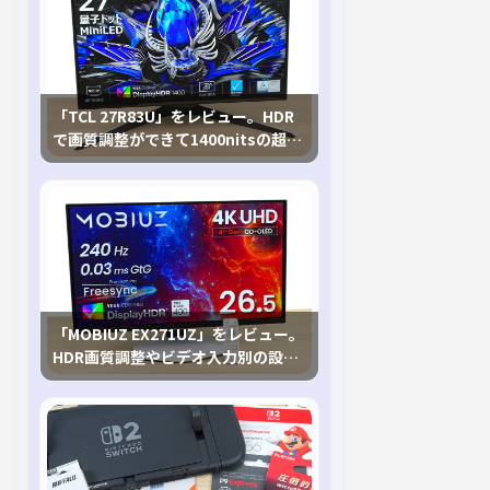
「TCL 27R83U」をレビュー。HDR
で画質調整ができて1400nitsの超高
輝度も発揮！
「MOBIUZ EX271UZ」をレビュー。
HDR画質調整やビデオ入力別の設定
が可能な4K有機ELゲーミングモニタ
を徹底検証