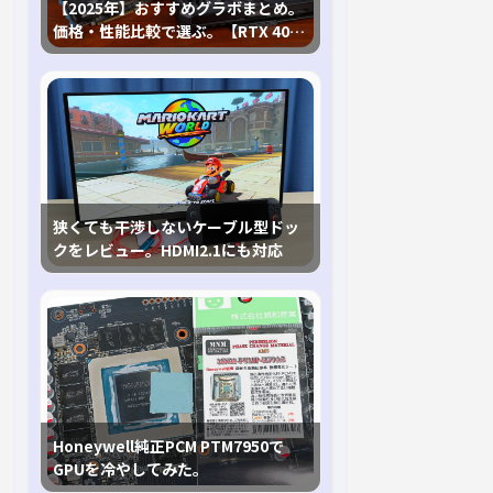
【2025年】おすすめグラボまとめ。
価格・性能比較で選ぶ。【RTX 40,
RX 7000各種に対応】
狭くても干渉しないケーブル型ドッ
クをレビュー。HDMI2.1にも対応
Honeywell純正PCM PTM7950で
GPUを冷やしてみた。