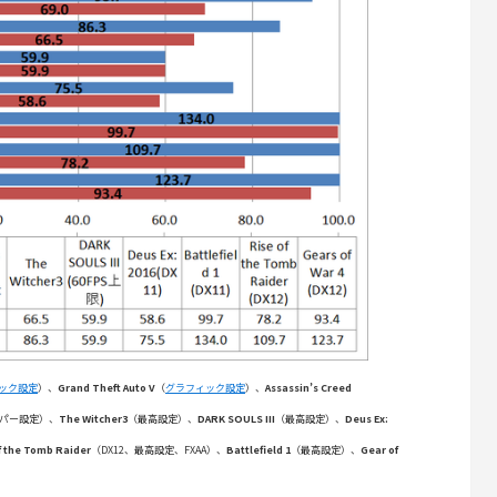
ック設定
）、
Grand Theft Auto V
（
グラフィック設定
）、
Assassin’s Creed
パー設定）、
The Witcher3
（最高設定）、
DARK SOULS III
（最高設定）、
Deus Ex:
f the Tomb Raider
（DX12、最高設定、FXAA）、
Battlefield 1
（最高設定）、
Gear of