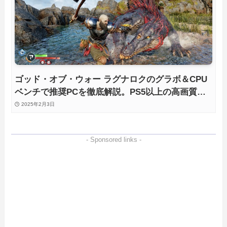
ゴッド・オブ・ウォー ラグナロクのグラボ＆CPU
ベンチで推奨PCを徹底解説。PS5以上の高画質、
高FPSで快適にプレイできる環境は？
2025年2月3日
- Sponsored links -