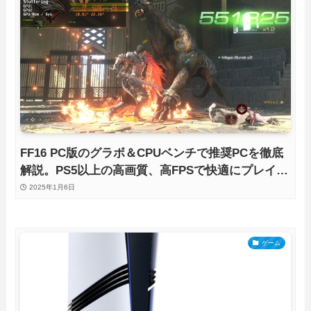
FF16 PC版のグラボ＆CPUベンチで推奨PCを徹底
解説。PS5以上の高画質、高FPSで快適にプレイで
きる環境は？
2025年1月6日
ゲーム