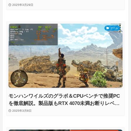
2025年3月29日
ゲーム
モンハンワイルズのグラボ＆CPUベンチで推奨PC
を徹底解説。製品版もRTX 4070未満お断りレベル
の激重！？
2025年3月8日