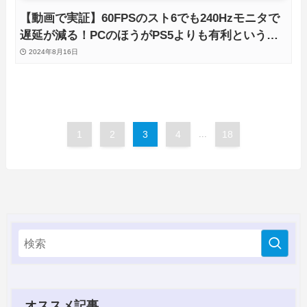
【動画で実証】60FPSのスト6でも240Hzモニタで
遅延が減る！PCのほうがPS5よりも有利という事
実
2024年8月16日
1
2
3
4
...
18
オススメ記事