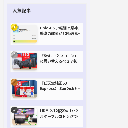
人気記事
Epicストア報酬で原神、
鳴潮の課金が20%還元
で超お得に！【期間延長
決定！】
「Switch2 プロコン」
に買い替えるべき？初代
との違いを比較
【任天堂純正SD
Express】 SanDiskと
Samsungを比較。実は
容量が違うけどオススメ
はどっち！？
HDMI2.1対応Switch2
用ケーブル型ドックで省
スペースを極める。FW
アップデートにも対応可