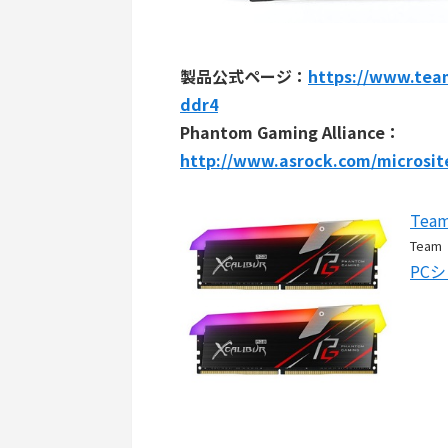
製品公式ページ：
https://www.team
ddr4
Phantom Gaming Alliance：
http://www.asrock.com/microsi
Team
Team
PC