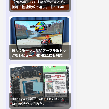
【2025年】おすすめグラボまとめ。
価格・性能比較で選ぶ。【RTX 40,
RX 7000各種に対応】
狭くても干渉しないケーブル型ドッ
クをレビュー。HDMI2.1にも対応
Honeywell純正PCM PTM7950で
GPUを冷やしてみた。