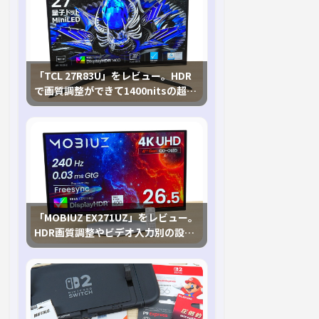
「TCL 27R83U」をレビュー。HDR
で画質調整ができて1400nitsの超高
輝度も発揮！
「MOBIUZ EX271UZ」をレビュー。
HDR画質調整やビデオ入力別の設定
が可能な4K有機ELゲーミングモニタ
を徹底検証