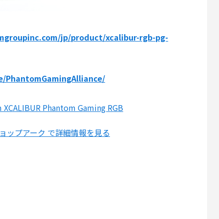
groupinc.com/jp/product/xcalibur-rgb-pg-
te/PhantomGamingAlliance/
 XCALIBUR Phantom Gaming RGB
ショップアーク で詳細情報を見る