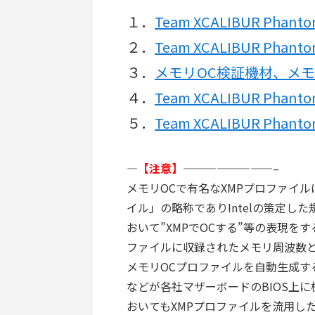
１．
Team XCALIBUR Phant
２．
Team XCALIBUR Pha
３．
メモリOC検証機材、メモ
４．
Team XCALIBUR Pha
５．
Team XCALIBUR Pha
—
【注意】
————————–
メモリOCで有名なXMPプロファイ
イル」の略称でありIntelの策定した規格なの
おいて”XMPでOCする”等の表現を
ファイルに収録されたメモリ周波数とタ
メモリOCプロファイルを自動生成する機能と
などが各社マザーボードのBIOS上に
おいてもXMPプロファイルを流用し