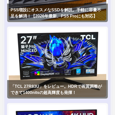
PS5増設にオススメなSSDを解説。手軽に容量不
足を解消！【2026年最新、PS5 Proにも対応】
「TCL 27R83U」をレビュー。HDRで画質調整が
できて1400nitsの超高輝度も発揮！