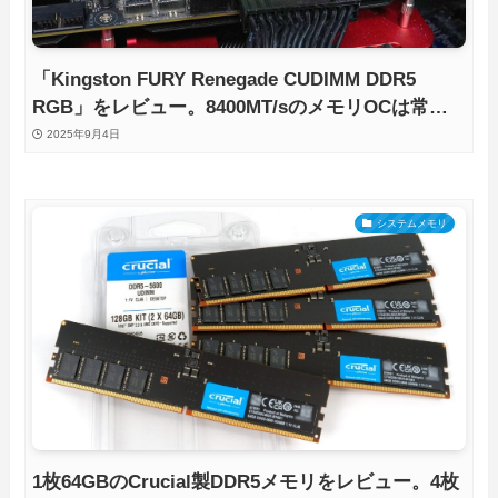
「Kingston FURY Renegade CUDIMM DDR5
RGB」をレビュー。8400MT/sのメモリOCは常用
レベルで安定するのか徹底検証
2025年9月4日
システムメモリ
1枚64GBのCrucial製DDR5メモリをレビュー。4枚