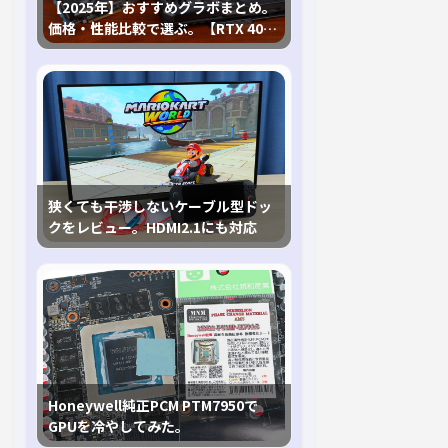
【2025年】おすすめグラボまとめ。
価格・性能比較で選ぶ。【RTX 40,
RX 7000各種に対応】
狭くても干渉しないケーブル型ドッ
クをレビュー。HDMI2.1にも対応
Honeywell純正PCM PTM7950で
GPUを冷やしてみた。