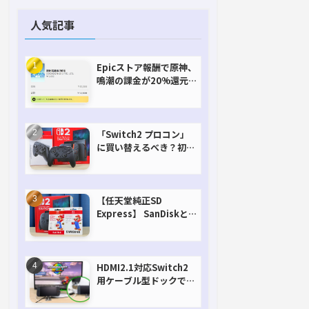
人気記事
Epicストア報酬で原神、
鳴潮の課金が20%還元
で超お得に！【期間延長
決定！】
「Switch2 プロコン」
に買い替えるべき？初代
との違いを比較
【任天堂純正SD
Express】 SanDiskと
Samsungを比較。実は
容量が違うけどオススメ
はどっち！？
HDMI2.1対応Switch2
用ケーブル型ドックで省
スペースを極める。FW
アップデートにも対応可