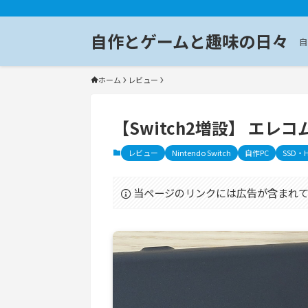
自作とゲームと趣味の日々
自
ホーム
レビュー
【Switch2増設】 エレコム
レビュー
Nintendo Switch
自作PC
SSD・
当ページのリンクには広告が含まれて