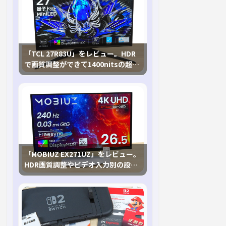
「TCL 27R83U」をレビュー。HDR
で画質調整ができて1400nitsの超高
輝度も発揮！
「MOBIUZ EX271UZ」をレビュー。
HDR画質調整やビデオ入力別の設定
が可能な4K有機ELゲーミングモニタ
を徹底検証