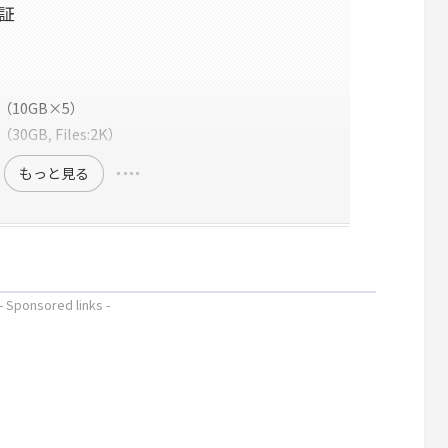
証
10GB×5）
B, Files:2K）
もっと見る
- Sponsored links -